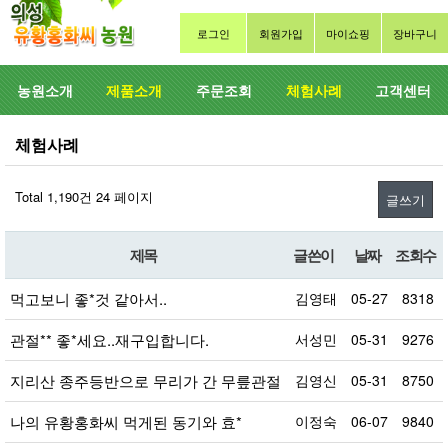
로그인
회원가입
마이쇼핑
장바구니
농원소개
제품소개
주문조회
체험사례
고객센터
체험사례
Total 1,190건
24 페이지
글쓰기
제목
글쓴이
날짜
조회수
먹고보니 좋*것 같아서..
김영태
05-27
8318
관절** 좋*세요..재구입합니다.
서성민
05-31
9276
지리산 종주등반으로 무리가 간 무릎관절
김영신
05-31
8750
나의 유황홍화씨 먹게된 동기와 효*
이정숙
06-07
9840