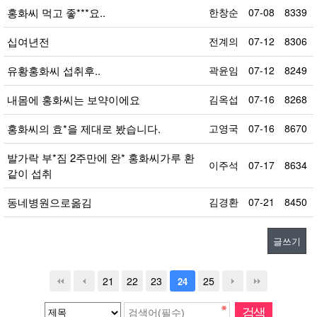
홍화씨 먹고 좋***요..
한창순
07-08
8339
십여년전
전계의
07-12
8306
유황홍화씨 섭취후..
곽윤임
07-12
8249
내몸에 홍화씨는 보약이에요
김옥섭
07-16
8268
홍화씨의 효*을 제대로 봤습니다.
고영국
07-16
8670
발가락 부*짐 2주만에 완* 홍화씨가루 환
이주석
07-17
8634
같이 섭취
동네병원으로옮김
김경환
07-21
8450
글쓰기
21
22
23
25
24