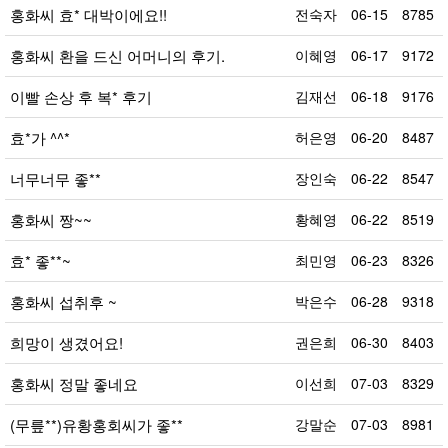
홍화씨 효* 대박이에요!!
전숙자
06-15
8785
홍화씨 환을 드신 어머니의 후기.
이혜영
06-17
9172
이빨 손상 후 복* 후기
김재선
06-18
9176
효*가 ^^*
허은영
06-20
8487
너무너무 좋**
장인숙
06-22
8547
홍화씨 짱~~
황혜영
06-22
8519
효* 좋**~
최민영
06-23
8326
홍화씨 섭취후 ~
박은수
06-28
9318
희망이 생겼어요!
권은희
06-30
8403
홍화씨 정말 좋네요
이선희
07-03
8329
(무릎**)유황홍회씨가 좋**
강말순
07-03
8981