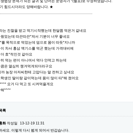
생법상 문제가 되는 글귀 및 단어는 운영자가 *(별표)로 수정하였습니다.
기 힘드시더라도 양해바랍니다. ★
........................................................................................................
이라는 진찰을 받고 먹기시작했는데 한달쯤 먹은거 같네요
가웠었는데 따끈따끈*져서 기분이 너무 좋네요
치*를 목적으로 먹었는데 덤으로 몸이 따듯*지니까
몸이 차서 홍삼 액기스를 먹곤 했는데 가격대비에
 더 효*적인것 같아요
히 먹는 편이 아니여서 먹다 안먹고 하는데
만큼은 열심히 챙겨먹게되더라구요
니까 농장 아저씨한테 고맙다는 말 전하고 싶네요
대학생인 딸이랑 같이먹는데 몸이 많이 따*해 졌어요
^^* 요거 다 먹고 또 시켜먹을게요
해*^^*
목록
홍화
작성일
13-12-19 11:31
하세요. 이렇게 다시 뵙게 되어서 반갑습니다.