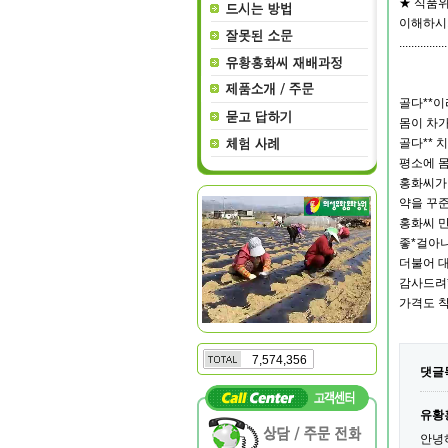
★ 식품위
이해하시
................
골다**
몸이 차
골다** 
평소에 
홍화씨가
약을 꾸준
홍화씨 
좋*걸아
더불어 
감사드려*
가격도 착
7,574,356
댓글
유황
안녕