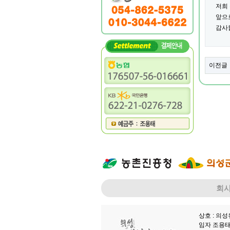
저희
앞으
감사
이전글
회
상호 : 의
임자 조용태