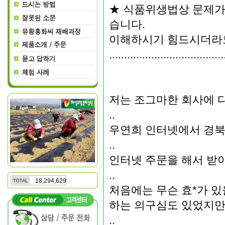
★ 식품위생법상 문제가 
습니다.
이해하시기 힘드시더라도
......................................
저는 조그마한 회사에 다
..
우연희 인터넷에서 경북
..
인터넷 주문을 해서 받아 복
..
18,294,629
처음에는 무슨 효*가 있을
하는 의구심도 있었지만 
..