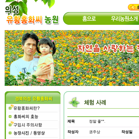
제목
정말 좋**.
작성자
권주상
작성일