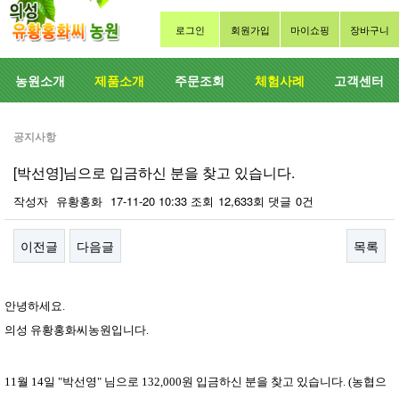
로그인
회원가입
마이쇼핑
장바구니
농원소개
제품소개
주문조회
체험사례
고객센터
공지사항
[박선영]님으로 입금하신 분을 찾고 있습니다.
작성자
유황홍화
17-11-20 10:33
조회
12,633회
댓글
0건
이전글
다음글
목록
본문
안녕하세요.
의성 유황홍화씨농원입니다.
11
월 14일 "박선영" 님으로 132,000원 입금하신 분을 찾고 있습니다. (농협으