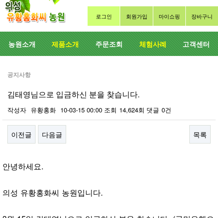
로그인
회원가입
마이쇼핑
장바구니
농원소개
제품소개
주문조회
체험사례
고객센터
공지사항
김태영님으로 입금하신 분을 찾습니다.
작성자
유황홍화
10-03-15 00:00
조회
14,624회
댓글
0건
이전글
다음글
목록
본문
안녕하세요.
의성 유황홍화씨 농원입니다.