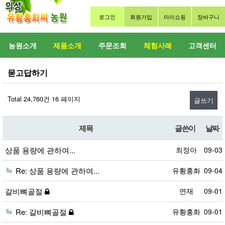
로그인
회원가입
마이쇼핑
장바구니
농원소개
제품소개
주문조회
체험사례
고객센터
묻고답하기
Total 24,760건
16 페이지
글쓰기
제목
글쓴이
날짜
상품 용량에 관하여...
최정아
09-03
Re: 상품 용량에 관하여...
유황홍화
09-04
갈비뼈골절
연재
09-01
Re: 갈비뼈골절
유황홍화
09-01