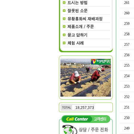
261
260
259
258
257
256
255
254
253
252
251
18,257,373
250
249