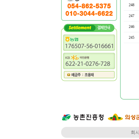
248
247
246
245
음
이전
회