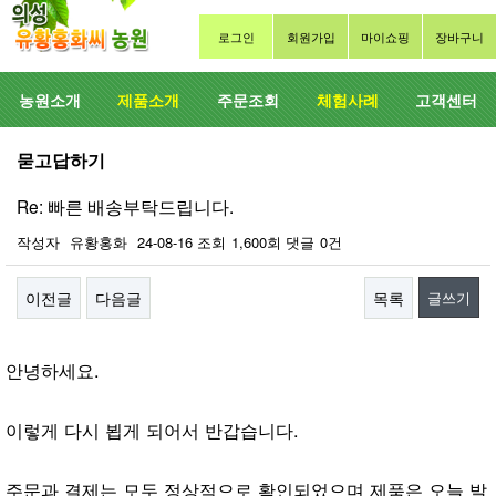
로그인
회원가입
마이쇼핑
장바구니
농원소개
제품소개
주문조회
체험사례
고객센터
묻고답하기
Re: 빠른 배송부탁드립니다.
작성자
유황홍화
24-08-16
조회
1,600회
댓글
0건
이전글
다음글
목록
글쓰기
본문
안녕하세요.
이렇게 다시 뵙게 되어서 반갑습니다.
주문과 결제는 모두 정상적으로 확인되었으며 제품은 오늘 발