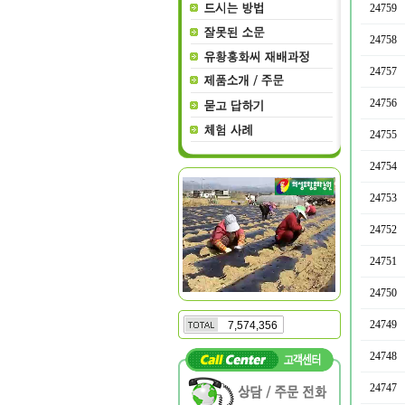
24759
24758
24757
24756
24755
24754
24753
24752
24751
24750
24749
7,574,356
24748
24747