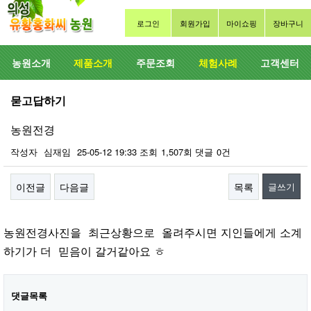
로그인
회원가입
마이쇼핑
장바구니
농원소개
제품소개
주문조회
체험사례
고객센터
묻고답하기
농원전경
작성자
심재임
25-05-12 19:33
조회
1,507회
댓글
0건
이전글
다음글
목록
글쓰기
본문
농원전경사진을 최근상황으로 올려주시면 지인들에게 소계
하기가 더 믿음이 갈거같아요 ㅎ
댓글목록