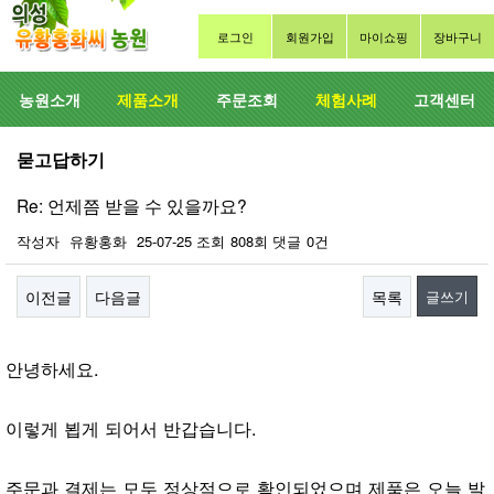
로그인
회원가입
마이쇼핑
장바구니
농원소개
제품소개
주문조회
체험사례
고객센터
묻고답하기
Re: 언제쯤 받을 수 있을까요?
작성자
유황홍화
25-07-25
조회
808회
댓글
0건
이전글
다음글
목록
글쓰기
본문
안녕하세요.
이렇게 뵙게 되어서 반갑습니다.
주문과 결제는 모두 정상적으로 확인되었으며 제품은 오늘 발