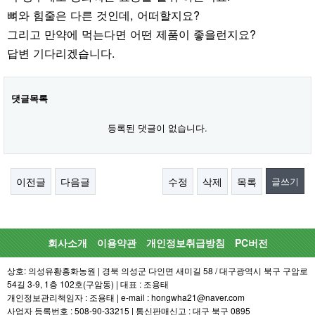
뼈와 힘줄은 다른 것인데, 어떠할지요?
그리고 만약에 먹는다면 어떤 제품이 좋을런지요?
답변 기다리겠습니다.
댓글목록
등록된 댓글이 없습니다.
이전글
다음글
수정
삭제
목록
글쓰기
회사소개
이용약관
개인정보취급방침
PC버전
상호: 의성유황홍화농원 | 경북 의성군 다인면 새미길 58 / 대구광역시 북구 구암로
54길 3-9, 1층 102호(구암동) | 대표 : 조용태
개인정보관리책임자 : 조용태 | e-mail : hongwha21@naver.com
사업자 등록번호 : 508-90-33215 | 통신판매신고 : 대구 북구 0895