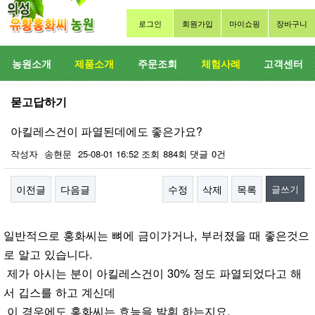
로그인
회원가입
마이쇼핑
장바구니
농원소개
제품소개
주문조회
체험사례
고객센터
묻고답하기
아킬레스건이 파열된데에도 좋은가요?
작성자
송현문
25-08-01 16:52
조회
884회
댓글
0건
이전글
다음글
수정
삭제
목록
글쓰기
본문
일반적으로 홍화씨는 뼈에 금이가거나, 부러졌을 때 좋은것으
로 알고 있습니다.
제가 아시는 분이 아킬레스건이 30% 정도 파열되었다고 해
서 깁스를 하고 계신데
이 경우에도 홍화씨는 효능을 발휘 하는지요.