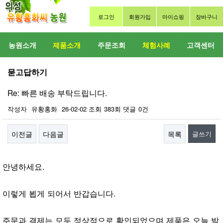
로그인
회원가입
마이쇼핑
장바구니
농원소개
제품소개
주문조회
체험사례
고객센터
묻고답하기
Re: 빠른 배송 부탁드립니다.
작성자
유황홍화
26-02-02
조회
383회
댓글
0건
이전글
다음글
목록
글쓰기
본문
안녕하세요.
이렇게 뵙게 되어서 반갑습니다.
주문과 결제는 모두 정상적으로 확인되었으며 제품은 오늘 발