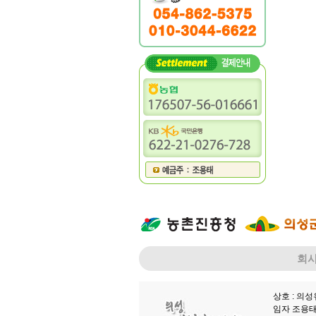
회
상호 : 의
임자 조용태