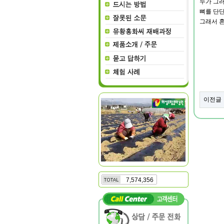
누가 그러
뼈를 단단
그래서 
이전글
7,574,356