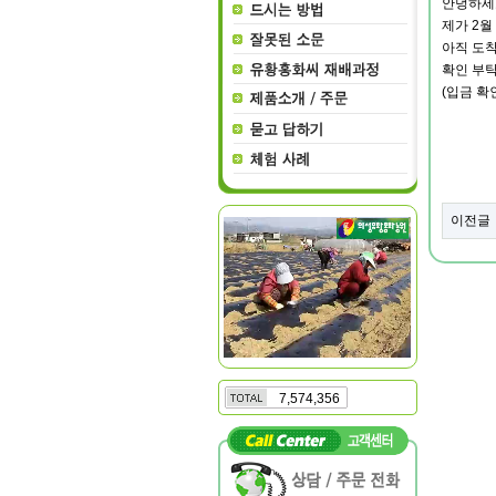
안녕하세요..
제가 2월
아직 도착
확인 부탁
(입금 확
이전글
7,574,356