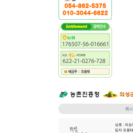
회
상호 : 의
임자 조용태