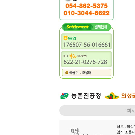
회
상호 : 의
임자 조용태