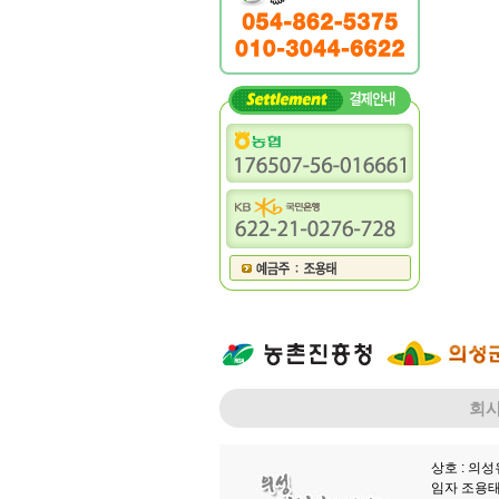
회
상호 : 의
임자 조용태