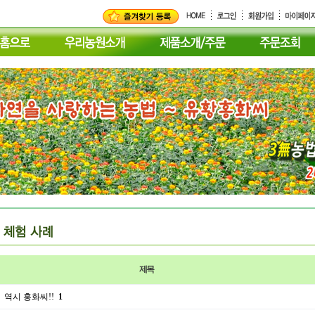
제목
역시 홍화씨!!
1