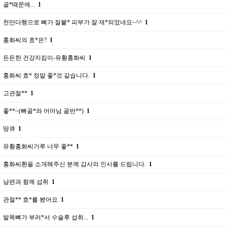
골*때문에...
1
천만다행으로 뼈가 잘붙* 피부가 잘 재*되었네요~^^
1
홍화씨의 효*은?
1
든든한 건강지킴이-유황홍화씨
1
홍화씨 효* 정말 좋*것 같습니다.
1
고관절**
1
좋**~(뼈골*와 어머님 골반**)
1
땅큐
1
유황홍화씨가루 너무 좋**
1
홍화씨환을 소개해주신 분께 감사의 인사를 드립니다.
1
남편과 함께 섭취
1
관절** 효*를 봤어요
1
발목뼈가 부러*서 수술후 섭취...
1