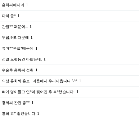
홍화씨매니아
1
다리 골*
1
관절** 때문에...
1
무릅,허리때문에
1
류마**관절*때문에
1
정말 오랫동안 아팠는데.
1
수술후 홍화씨 섭취
1
의성 홍화씨 홍보.. 마음에서 우러나옵니다 ^^*
1
뼈에 멍이들고 연*이 찢어진 후 복*했습니다.
1
홍화씨 완전 좋**
1
홍화 효* 좋았읍니다
1