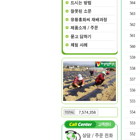
564
563
562
561
560
559
558
557
556
555
554
7,574,356
553
552