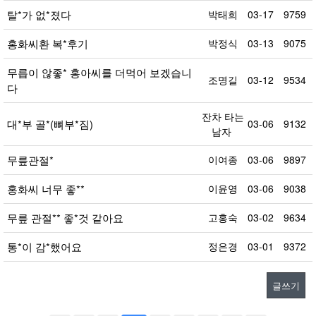
탈*가 없*졌다
박태희
03-17
9759
홍화씨환 복*후기
박정식
03-13
9075
무릅이 않좋* 홍아씨를 더먹어 보겠습니
조명길
03-12
9534
다
잔차 타는
대*부 골*(뼈부*짐)
03-06
9132
남자
무릎관절*
이여종
03-06
9897
홍화씨 너무 좋**
이윤영
03-06
9038
무릎 관절** 좋*것 같아요
고홍숙
03-02
9634
통*이 감*했어요
정은경
03-01
9372
글쓰기