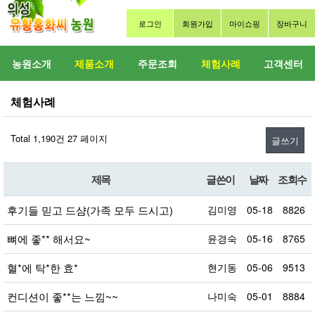
로그인
회원가입
마이쇼핑
장바구니
농원소개
제품소개
주문조회
체험사례
고객센터
체험사례
Total 1,190건
27 페이지
글쓰기
제목
글쓴이
날짜
조회수
후기들 믿고 드샴(가족 모두 드시고)
김미영
05-18
8826
뼈에 좋** 해서요~
윤경숙
05-16
8765
혈*에 탁*한 효*
현기동
05-06
9513
컨디션이 좋**는 느낌~~
나미숙
05-01
8884