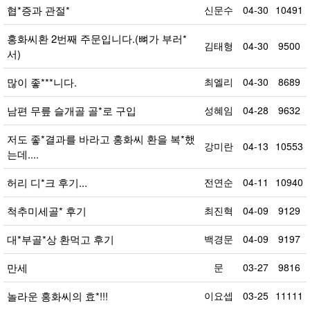
협*증과 관절*
신문수
04-30
10491
홍화씨환 2번째 주문입니다.(뼈가 부러*
김태형
04-30
9500
서)
많이 좋***니다.
최엘리
04-30
8689
남편 무릎 슬개골 골*로 구입
성혜임
04-28
9632
저도 좋*결과를 바라고 홍화씨 환을 복*했
강미란
04-13
10553
는데....
허리 디*크 후기...
전연순
04-11
10940
척추미세골* 후기
최진혁
04-09
9129
대*부골*상 환먹고 후기
백경문
04-09
9197
만세
문
03-27
9816
놀라운 홍화씨의 효*!!!
이요셉
03-25
11111