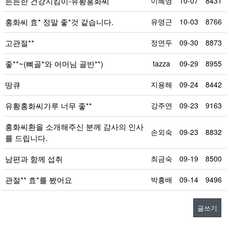
든든한 건강지킴이-유황홍화씨
이혜영
10-07
8431
홍화씨 효* 정말 좋*것 같습니다.
유영근
10-03
8766
고관절**
정연두
09-30
8873
좋**~(뼈골*와 어머님 골반**)
tazza
09-29
8955
땅큐
지용해
09-24
8442
유황홍화씨가루 너무 좋**
강주연
09-23
9163
홍화씨환을 소개해주신 분께 감사의 인사
손외숙
09-23
8832
를 드립니다.
남편과 함께 섭취
최금숙
09-19
8500
관절** 효*를 봤어요
박흥배
09-14
9496
글쓰기