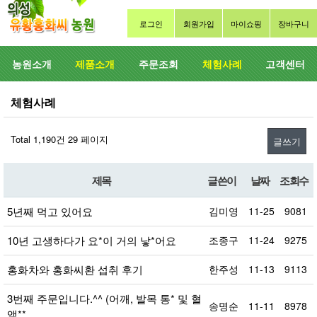
로그인
회원가입
마이쇼핑
장바구니
농원소개
제품소개
주문조회
체험사례
고객센터
체험사례
Total 1,190건
29 페이지
글쓰기
제목
글쓴이
날짜
조회수
5년째 먹고 있어요
김미영
11-25
9081
10년 고생하다가 요*이 거의 낳*어요
조종구
11-24
9275
홍화차와 홍화씨환 섭취 후기
한주성
11-13
9113
3번째 주문입니다.^^ (어깨, 발목 통* 및 혈
송명순
11-11
8978
액**…