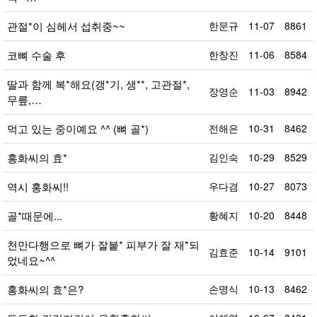
관절*이 심헤서 섭취중~~
한문규
11-07
8861
코뼈 수술 후
한창진
11-06
8584
딸과 함께 복*해요(갱*기, 생**, 고관절*,
장영순
11-03
8942
무릎,…
먹고 있는 중이예요 ^^ (뼈 골*)
전해은
10-31
8462
홍화씨의 효*
김인숙
10-29
8529
역시 홍화씨!!
우다겸
10-27
8073
골*때문에...
황혜지
10-20
8448
천만다행으로 뼈가 잘붙* 피부가 잘 재*되
김효준
10-14
9101
었네요~^^
홍화씨의 효*은?
손명식
10-13
8462