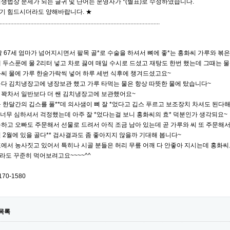
생법상 문제가 되는 글귀 및 단어는 운영자가 *(별표)로 수정하였습니다.
기 힘드시더라도 양해바랍니다. ★
........................................................................................................
날 67세 엄마가 넘어지시면서 팔목 골*로 수술을 하셔서 뼈에 좋*는 홍화씨 가루와 볶
 두스푼에 물 2리터 넣고 차로 끓여 매일 수시로 드셨고 재탕도 한번 했는데 그때는 물
씨 물에 가루 한숟가락씩 넣어 하루 세번 식후에 챙겨드셨고요~
다 김치냉장고에 냉장보관 했고 가루 타먹는 물은 항상 따뜻한 물에 탔습니다~
 꽉차서 일반보다 더 쌘 김치냉장고에 보관했어요~
 한달간의 깁스를 풀**데 의사샘이 뼈 잘 *었다고 깁스 푸르고 보조장치 차셔도 된다
 너무 심하셔서 걱정했는데 아주 잘 *었다는걸 보니 홍화씨의 효* 덕분인가 생각되요~
하고 오빠도 주문해서 선물로 드려서 아직 조금 남아 있는데 곧 가루와 씨 또 주문해
 2월에 있을 골다** 검사결과도 좀 좋아지지 않을까 기대해 봅니다~
에서 농사짓고 있어서 특히나 시골 분들은 허리 무릎 어깨 다 안좋아 지시는데 홍화
라도 꾸준히 먹어보려고요~~~~^^
70-1580
목록