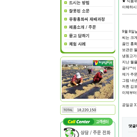
★ 식품위
이해하시
................
9월 8일
씨는 크게
끓인 홍화
보관은 둘
냉동고가
지난 월욜
골다**이
제가 주문
그럼 내년
저흰 김포
이제부터
공일공 31
18,220,150
댓글