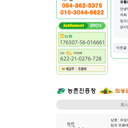
유황
안녕
저희
앞으
감사
이전글
회
상호 : 의
임자 조용태