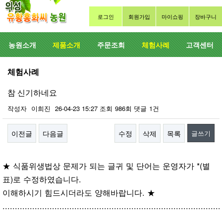
로그인
회원가입
마이쇼핑
장바구니
농원소개
제품소개
주문조회
체험사례
고객센터
체험사례
참 신기하네요
작성자
이희진
26-04-23 15:27
조회
986회
댓글
1건
이전글
다음글
수정
삭제
목록
글쓰기
본문
★ 식품위생법상 문제가 되는 글귀 및 단어는 운영자가 *(별
표)로 수정하였습니다.
이해하시기 힘드시더라도 양해바랍니다. ★
........................................................................................