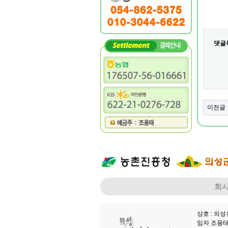
댓글
이전글
회
상호 : 의
임자 조용태