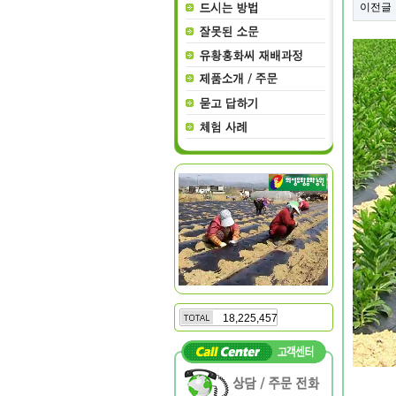
이전글
18,225,457