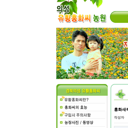
홍화새
작성자