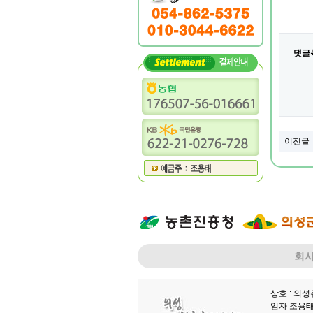
댓글
이전글
회
상호 : 의
임자 조용태