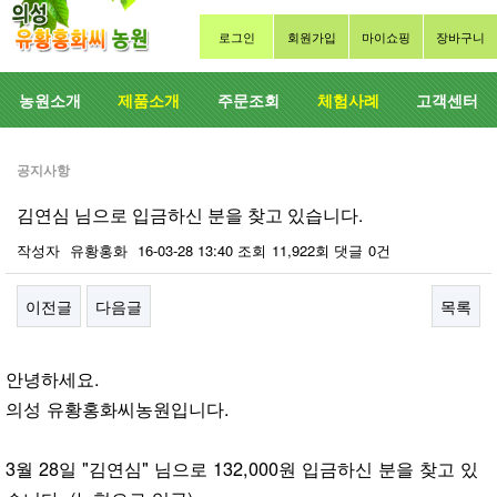
로그인
회원가입
마이쇼핑
장바구니
농원소개
제품소개
주문조회
체험사례
고객센터
공지사항
김연심 님으로 입금하신 분을 찾고 있습니다.
작성자
유황홍화
16-03-28 13:40
조회
11,922회
댓글
0건
이전글
다음글
목록
본문
안녕하세요.
의성 유황홍화씨농원입니다.
3월 28일 "김연심" 님으로 132,000원 입금하신 분을 찾고 있