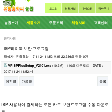
로그인
회원가입
마이쇼핑
장바구니
농원소개
제품소개
주문조회
체험사례
고객센터
공지사항
ISP/페이북 보안 프로그램
작성자
유황홍화
17-11-24 11:52
조회
22,336회
댓글
0건
VPISPPlusSetup_V2101.exe
(10.3M)
140회 다운로드
DATE :
2017-11-24 11:52:46
이전글
다음글
목록
본문
ISP 사용하여 결제하는 모든 카드 보안프로그램 수동 다운로
드