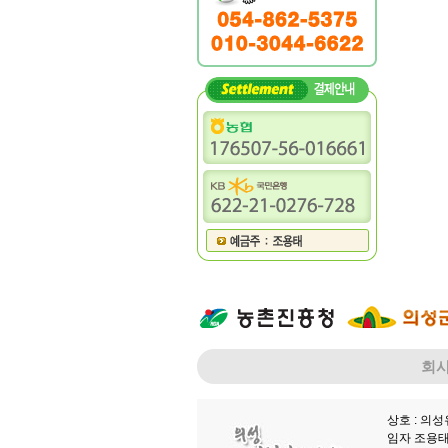
회
상호 : 의
임자 조용태