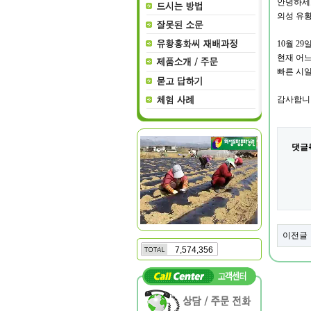
안녕하세
의성 유
10
월 29
현재 어느
빠른 시
감사합니
댓글
이전글
7,574,356