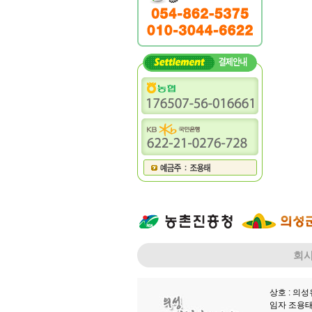
회
상호 : 의
임자 조용태