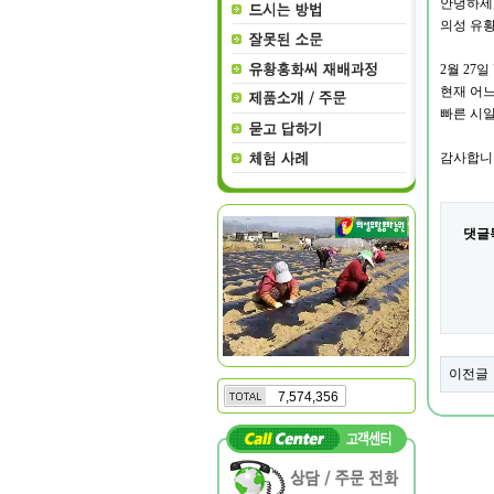
안녕하세
의성 유
2
월 27일
현재 어느
빠른 시
감사합니
댓글
이전글
7,574,356