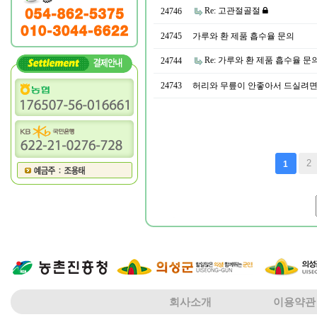
Re: 고관절골절
24746
24745
가루와 환 제품 흡수율 문의
Re: 가루와 환 제품 흡수율 문
24744
24743
허리와 무릎이 안좋아서 드실려면
다음
맨끝
2
1
회사소개
이용약관