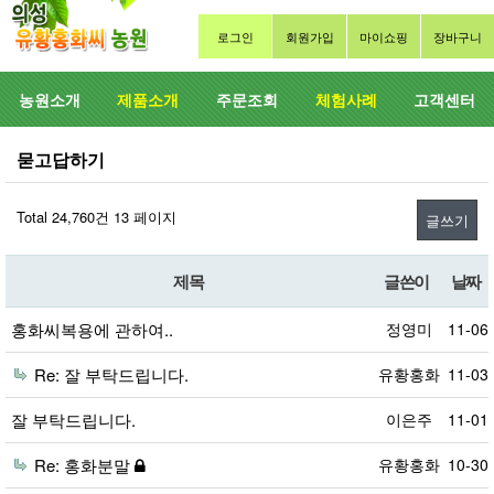
로그인
회원가입
마이쇼핑
장바구니
농원소개
제품소개
주문조회
체험사례
고객센터
묻고답하기
Total 24,760건
13 페이지
글쓰기
제목
글쓴이
날짜
홍화씨복용에 관하여..
정영미
11-06
Re: 잘 부탁드립니다.
유황홍화
11-03
잘 부탁드립니다.
이은주
11-01
Re: 홍화분말
유황홍화
10-30