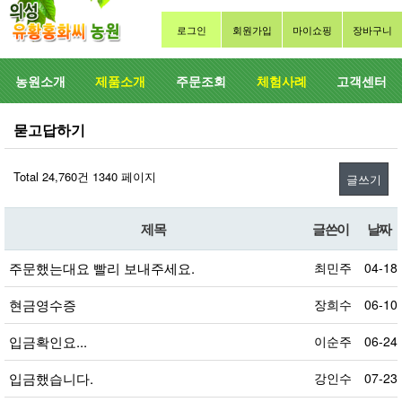
로그인
회원가입
마이쇼핑
장바구니
농원소개
제품소개
주문조회
체험사례
고객센터
묻고답하기
Total 24,760건
1340 페이지
글쓰기
제목
글쓴이
날짜
주문했는대요 빨리 보내주세요.
최민주
04-18
현금영수증
장희수
06-10
입금확인요...
이순주
06-24
입금했습니다.
강인수
07-23