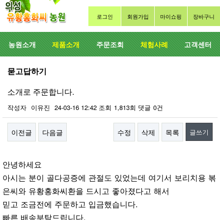
로그인
회원가입
마이쇼핑
장바구니
농원소개
제품소개
주문조회
체험사례
고객센터
묻고답하기
소개로 주문합니다.
작성자
이유진
24-03-16 12:42
조회
1,813회
댓글
0건
이전글
다음글
수정
삭제
목록
글쓰기
본문
안녕하세요
아시는 분이 골다공증에 관절도 있었는데 여기서 보리치용 볶
은씨와 유황홍화씨환을 드시고 좋아졌다고 해서
믿고 조금전에 주문하고 입금했습니다.
빠른 배송부탁드립니다.