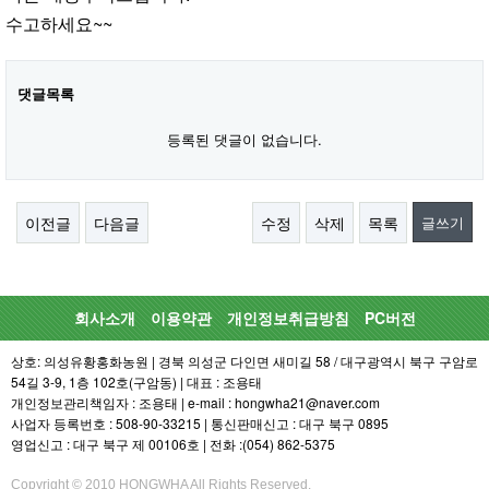
수고하세요~~
댓글목록
등록된 댓글이 없습니다.
이전글
다음글
수정
삭제
목록
글쓰기
회사소개
이용약관
개인정보취급방침
PC버전
상호: 의성유황홍화농원 | 경북 의성군 다인면 새미길 58 / 대구광역시 북구 구암로
54길 3-9, 1층 102호(구암동) | 대표 : 조용태
개인정보관리책임자 : 조용태 | e-mail : hongwha21@naver.com
사업자 등록번호 : 508-90-33215 | 통신판매신고 : 대구 북구 0895
영업신고 : 대구 북구 제 00106호 | 전화 :(054) 862-5375
Copyright © 2010 HONGWHA All Rights Reserved.