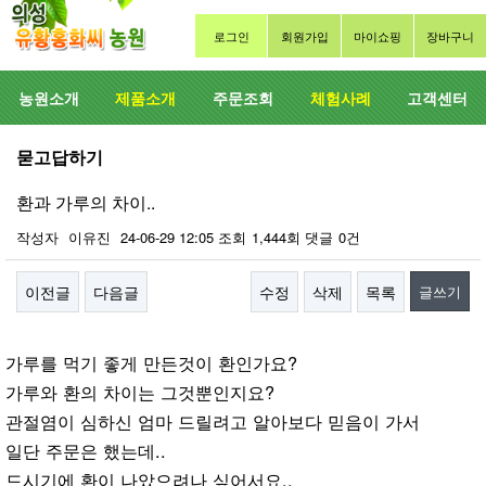
로그인
회원가입
마이쇼핑
장바구니
농원소개
제품소개
주문조회
체험사례
고객센터
묻고답하기
환과 가루의 차이..
작성자
이유진
24-06-29 12:05
조회
1,444회
댓글
0건
이전글
다음글
수정
삭제
목록
글쓰기
본문
가루를 먹기 좋게 만든것이 환인가요?
가루와 환의 차이는 그것뿐인지요?
관절염이 심하신 엄마 드릴려고 알아보다 믿음이 가서
일단 주문은 했는데..
드시기에 환이 나았으려나 싶어서요..