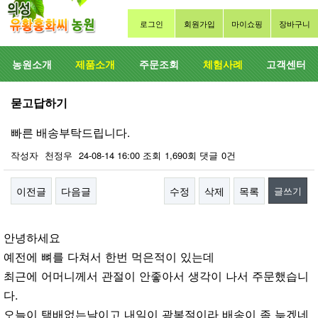
로그인
회원가입
마이쇼핑
장바구니
농원소개
제품소개
주문조회
체험사례
고객센터
묻고답하기
빠른 배송부탁드립니다.
작성자
천정우
24-08-14 16:00
조회
1,690회
댓글
0건
이전글
다음글
수정
삭제
목록
글쓰기
본문
안녕하세요
예전에 뼈를 다쳐서 한번 먹은적이 있는데
최근에 어머니께서 관절이 안좋아서 생각이 나서 주문했습니
다.
오늘이 택배없는날이고 내일이 광복절이라 배송이 좀 늦겠네