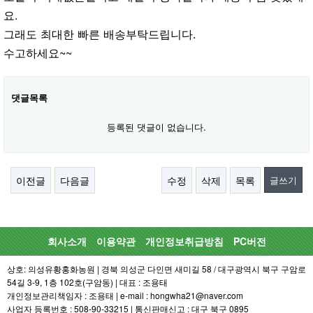
요.
그래도 최대한 빠른 배송부탁드립니다.
수고하세요~~
댓글목록
등록된 댓글이 없습니다.
이전글
다음글
수정
삭제
목록
글쓰기
회사소개
이용약관
개인정보취급방침
PC버전
상호: 의성유황홍화농원 | 경북 의성군 다인면 새미길 58 / 대구광역시 북구 구암로
54길 3-9, 1층 102호(구암동) | 대표 : 조용태
개인정보관리책임자 : 조용태 | e-mail : hongwha21@naver.com
사업자 등록번호 : 508-90-33215 | 통신판매신고 : 대구 북구 0895