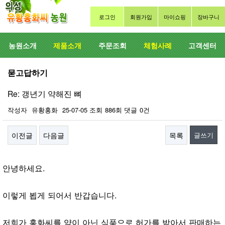
로그인
회원가입
마이쇼핑
장바구니
농원소개
제품소개
주문조회
체험사례
고객센터
묻고답하기
Re: 갱년기 약해진 뼈
작성자
유황홍화
25-07-05
조회
886회
댓글
0건
이전글
다음글
목록
글쓰기
본문
안녕하세요.
이렇게 뵙게 되어서 반갑습니다.
저희가 홍화씨를 약이 아닌 식품으로 허가를 받아서 판매하는