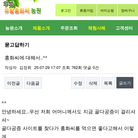
로그인
회원가입
마이쇼핑
장바구니
농원소개
제품소개
주문조회
체험사례
고객센터
묻고답하기
홍화씨에 대해서..^^
작성자
김정희
25-07-29 17:07
조회
762회
댓글
0건
이전글
다음글
수정
삭제
목록
글쓰기
본문
^^
안녕하세요..우선 저희 어머니께서도 지금 골다공증이 걸리셔
셔~
골다공증 사이트를 찾다가 홍화씨를 먹으면 좋다고해서 이렇
게