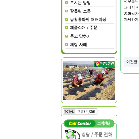
대부분의
그래서 
홍화씨가
자세하게
이전글
7,574,356