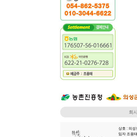
회
상호 : 의
임자 조용태